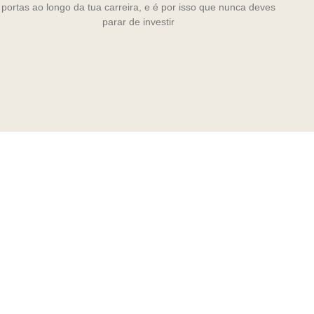
portas ao longo da tua carreira, e é por isso que nunca deves
parar de investir